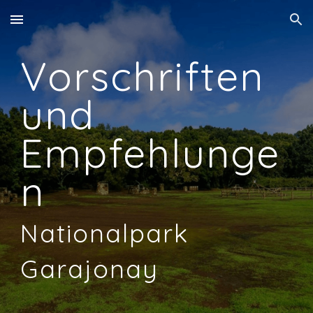
Skip to main content
Skip to navigation
Vorschriften
und
Empfehlunge
n
Na
t
ionalpark
Garajonay